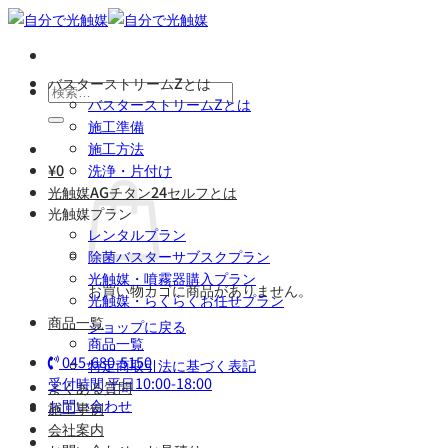
Skip
to
content
バスターストリームZとは
検
バスターストリームZとは
索
施工準備
対
施工方法
象:
¥
0
洗浄・片付け
光触媒AGチタン24セルフとは
光触媒プラン
レンタルプラン
除菌バスターサブスクプラン
光触媒・噴霧器購入プラン
お買い物カゴに商品がありません。
光触媒・らくらくお任せプラン
商品一覧
ショップに戻る
商品一覧
045-680-5150
特定商取引法に基づく表記
受付時間 平日10:00-18:00
よくある質問
お問い合わせ
施工事例
会社案内