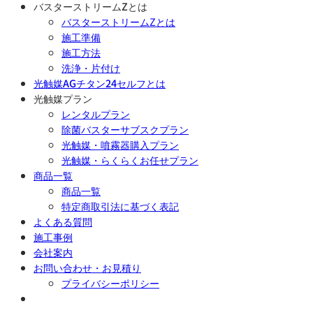
対
バスターストリームZとは
象:
バスターストリームZとは
施工準備
施工方法
洗浄・片付け
光触媒AGチタン24セルフとは
光触媒プラン
レンタルプラン
除菌バスターサブスクプラン
光触媒・噴霧器購入プラン
光触媒・らくらくお任せプラン
商品一覧
商品一覧
特定商取引法に基づく表記
よくある質問
施工事例
会社案内
お問い合わせ・お見積り
プライバシーポリシー