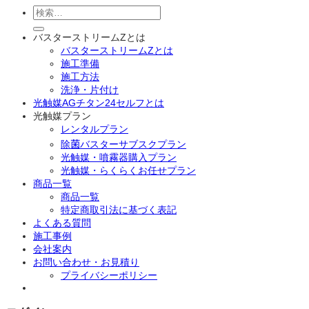
検
索
対
バスターストリームZとは
象:
バスターストリームZとは
施工準備
施工方法
洗浄・片付け
光触媒AGチタン24セルフとは
光触媒プラン
レンタルプラン
除菌バスターサブスクプラン
光触媒・噴霧器購入プラン
光触媒・らくらくお任せプラン
商品一覧
商品一覧
特定商取引法に基づく表記
よくある質問
施工事例
会社案内
お問い合わせ・お見積り
プライバシーポリシー