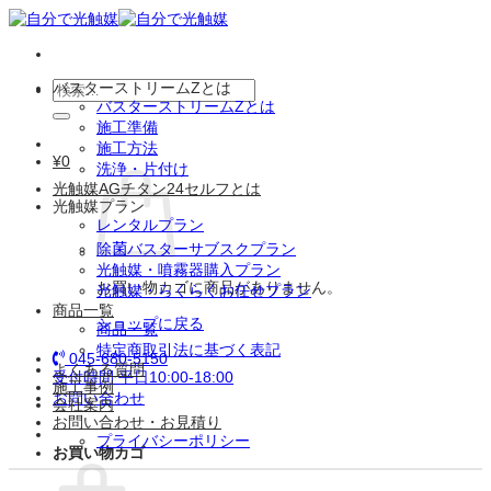
Skip
to
content
検
バスターストリームZとは
バスターストリームZとは
索
施工準備
対
施工方法
象:
¥
0
洗浄・片付け
光触媒AGチタン24セルフとは
光触媒プラン
レンタルプラン
除菌バスターサブスクプラン
光触媒・噴霧器購入プラン
お買い物カゴに商品がありません。
光触媒・らくらくお任せプラン
商品一覧
ショップに戻る
商品一覧
特定商取引法に基づく表記
045-680-5150
よくある質問
受付時間 平日10:00-18:00
施工事例
お問い合わせ
会社案内
お問い合わせ・お見積り
プライバシーポリシー
お買い物カゴ