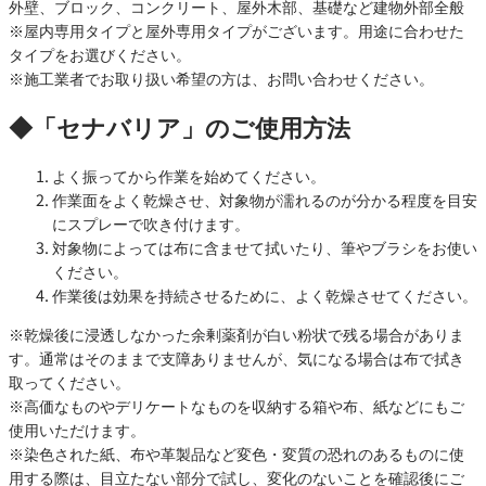
外壁、ブロック、コンクリート、屋外木部、基礎など建物外部全般
※屋内専用タイプと屋外専用タイプがございます。用途に合わせた
タイプをお選びください。
※施工業者でお取り扱い希望の方は、お問い合わせください。
◆「セナバリア」のご使用方法
よく振ってから作業を始めてください。
作業面をよく乾燥させ、対象物が濡れるのが分かる程度を目安
にスプレーで吹き付けます。
対象物によっては布に含ませて拭いたり、筆やブラシをお使い
ください。
作業後は効果を持続させるために、よく乾燥させてください。
※乾燥後に浸透しなかった余剰薬剤が白い粉状で残る場合がありま
す。通常はそのままで支障ありませんが、気になる場合は布で拭き
取ってください。
※高価なものやデリケートなものを収納する箱や布、紙などにもご
使用いただけます。
※染色された紙、布や革製品など変色・変質の恐れのあるものに使
用する際は、目立たない部分で試し、変化のないことを確認後にご