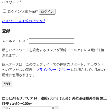
パスワード
*
ログイン状態を保存
ログイン
パスワードをお忘れですか ?
登録
メールアドレス
*
新しいパスワードを設定するリンクが登録メールアドレス宛に送信
されます。
個人データは、このウェブサイトでの体験のサポート、アカウント
へのアクセスの管理、
プライバシーポリシー
に説明されている他の
用途に使用されます。
登録
防カビ剤 セナバリア14 濃縮250ml（5L分）外壁基礎屋外専用 施工
目安：約50〜100㎡
防