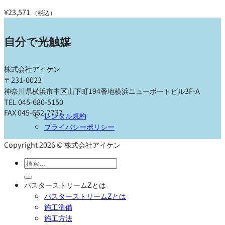
¥
23,571
（税込）
自分で光触媒
株式会社アイケン
〒231-0023
神奈川県横浜市中区山下町194番地横浜ニューポートビル3F-A
TEL 045-680-5150
FAX 045-662-7737
レンタル規約
プライバシーポリシー
Copyright 2026 © 株式会社アイケン
検
索
対
バスターストリームZとは
象:
バスターストリームZとは
施工準備
施工方法