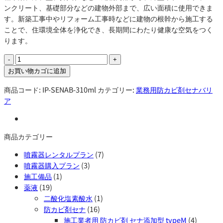
ンクリート、基礎部分などの建物外部まで、広い面積に使用できま
す。新築工事中やリフォーム工事時などに建物の根幹から施工する
ことで、住環境全体を浄化でき、長期間にわたり健康な空気をつく
ります。
防
カ
お買い物カゴに追加
ビ
商品コード:
IP-SENAB-310ml
カテゴリー:
業務用防カビ剤セナバリ
剤
ア
セ
ナ
バ
リ
商品カテゴリー
ア
噴霧器レンタルプラン
(7)
14
噴霧器購入プラン
(3)
濃
施工備品
(1)
縮
薬液
(19)
250ml（5L
二酸化塩素酸水
(1)
分）
防カビ剤セナ
(16)
外
施工業者用 防カビ剤 セナ添加型 typeM
(4)
壁