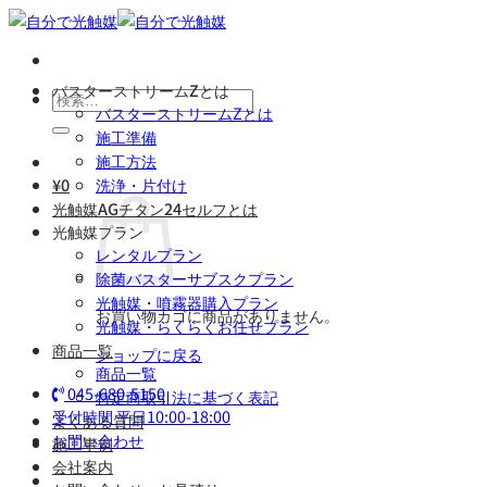
Skip
to
content
バスターストリームZとは
検
バスターストリームZとは
索
施工準備
対
施工方法
象:
¥
0
洗浄・片付け
光触媒AGチタン24セルフとは
光触媒プラン
レンタルプラン
除菌バスターサブスクプラン
光触媒・噴霧器購入プラン
お買い物カゴに商品がありません。
光触媒・らくらくお任せプラン
商品一覧
ショップに戻る
商品一覧
045-680-5150
特定商取引法に基づく表記
受付時間 平日10:00-18:00
よくある質問
お問い合わせ
施工事例
会社案内