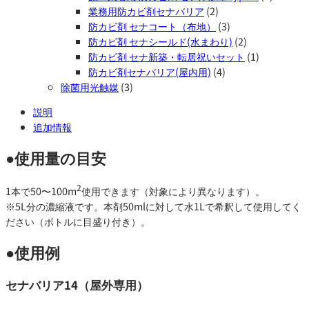
業務用防カビ剤セナバリア
(2)
基
防カビ剤 セナコート（布地）
(3)
礎
防カビ剤 セナシールド(水まわり)
(2)
屋
防カビ剤 セナ新築・転居祝いセット
(1)
外
防カビ剤セナバリア(屋内用)
(4)
専
除菌用光触媒
(3)
用
施
説明
工
追加情報
目
安：
●使用量の目安
約
50〜
2
1本で50〜100m
使用できます（対象により異なります）。
100
※5L分の濃縮液です。本剤50mlに対して水1Lで希釈して使用してく
㎡
ださい（ボトルに目盛り付き）。
個
●使用例
セナバリア14（屋外専用）