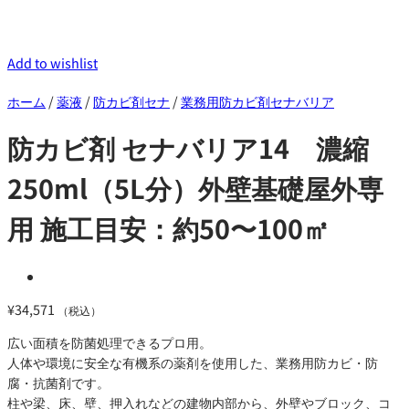
Add to wishlist
ホーム
/
薬液
/
防カビ剤セナ
/
業務用防カビ剤セナバリア
防カビ剤 セナバリア14 濃縮
250ml（5L分）外壁基礎屋外専
用 施工目安：約50〜100㎡
¥
34,571
（税込）
広い面積を防菌処理できるプロ用。
人体や環境に安全な有機系の薬剤を使用した、業務用防カビ・防
腐・抗菌剤です。
柱や梁、床、壁、押入れなどの建物内部から、外壁やブロック、コ