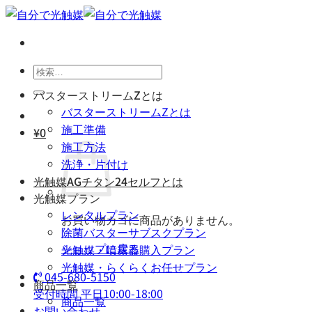
Skip
to
content
検
索
バスターストリームZとは
対
バスターストリームZとは
象:
施工準備
¥
0
施工方法
洗浄・片付け
光触媒AGチタン24セルフとは
光触媒プラン
レンタルプラン
お買い物カゴに商品がありません。
除菌バスターサブスクプラン
ショップに戻る
光触媒・噴霧器購入プラン
光触媒・らくらくお任せプラン
045-680-5150
商品一覧
受付時間 平日10:00-18:00
商品一覧
お問い合わせ