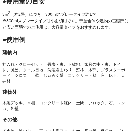
●使用量の目安
2
3m
（約2畳）につき、300mlスプレータイプ約1本
※300mlスプレータイプは小面積用です。部屋全体や建物の基礎部な
ど広い面積でのご使用は、大容量タイプをおすすめします。
●使用例
建物内
押入れ・クローゼット、畳表・裏、下駄箱、家具の中・裏、トイ
レ、風呂、タイル目地、洗濯場まわり、窓枠、木部、プラスターボ
ード、クロス、土壁、じゅらく壁、コンクリート壁、床、床下、天
井材
建物外
木製デッキ、木柵、コンクリート躯体・土間、ブロック、石、レン
ガ、外壁
その他
犬小屋、靴の中、エアコン内部フィルター、収納箱、梱包材、ゴミ