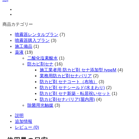
ナ
バ
リ
ア
商品カテゴリー
4L（ス
プ
噴霧器レンタルプラン
(7)
レ
噴霧器購入プラン
(3)
ー
施工備品
(1)
付）
薬液
(19)
施
二酸化塩素酸水
(1)
工
防カビ剤セナ
(16)
目
施工業者用 防カビ剤 セナ添加型 typeM
(4)
安：
業務用防カビ剤セナバリア
(2)
約
防カビ剤 セナコート（布地）
(3)
50
防カビ剤 セナシールド(水まわり)
(2)
㎡
防カビ剤 セナ新築・転居祝いセット
(1)
～
防カビ剤セナバリア(屋内用)
(4)
個
除菌用光触媒
(3)
説明
追加情報
レビュー (0)