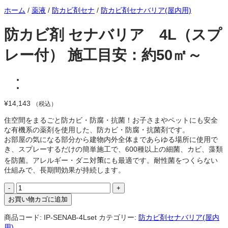
ホーム
/
薬液
/
防カビ剤セナ
/
防カビ剤セナバリア(屋内用)
防カビ剤 セナバリア 4L（スプ
レー付） 施工目安：約50㎡～
¥
14,143
（税込）
住空間をまるごと防カビ・防腐・抗菌！お子さまやペットにも安全
な有機系の薬剤を使用した、防カビ・防腐・抗菌剤です。
お部屋の気になる部分から建物内外全体まであらゆる場所に使用で
き、スプレーするだけの簡単施工で、600種以上の細菌、カビ、藻類
を防菌。アレルギー・ダニ対策にも最適です。耐性菌をつくらない
仕組みで、長期間効果が持続します。
防
カ
お買い物カゴに追加
ビ
剤
商品コード:
IP-SENAB-4Lset
カテゴリー:
防カビ剤セナバリア(屋内
セ
用)