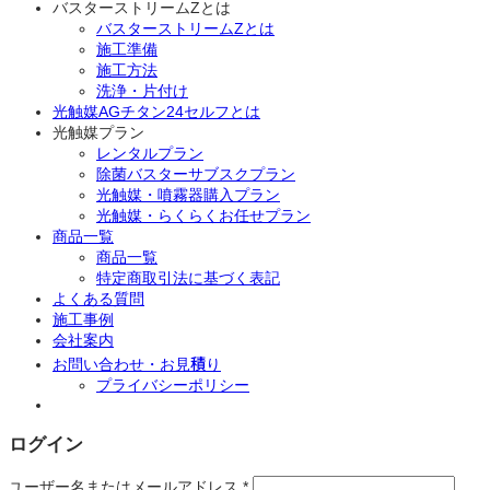
対
バスターストリームZとは
象:
バスターストリームZとは
施工準備
施工方法
洗浄・片付け
光触媒AGチタン24セルフとは
光触媒プラン
レンタルプラン
除菌バスターサブスクプラン
光触媒・噴霧器購入プラン
光触媒・らくらくお任せプラン
商品一覧
商品一覧
特定商取引法に基づく表記
よくある質問
施工事例
会社案内
お問い合わせ・お見積り
プライバシーポリシー
ログイン
ユーザー名またはメールアドレス
*