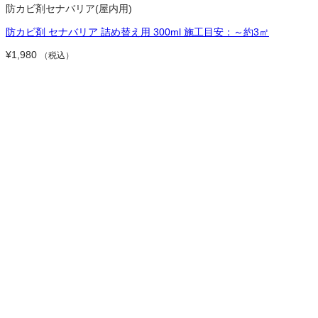
防カビ剤セナバリア(屋内用)
防カビ剤 セナバリア 詰め替え用 300ml 施工目安：～約3㎡
¥
1,980
（税込）