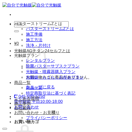
Skip
to
content
検
バスターストリームZとは
バスターストリームZとは
索
施工準備
対
施工方法
象:
¥
0
洗浄・片付け
光触媒AGチタン24セルフとは
光触媒プラン
レンタルプラン
除菌バスターサブスクプラン
光触媒・噴霧器購入プラン
お買い物カゴに商品がありません。
光触媒・らくらくお任せプラン
商品一覧
ショップに戻る
商品一覧
特定商取引法に基づく表記
045-680-5150
よくある質問
受付時間 平日10:00-18:00
施工事例
お問い合わせ
会社案内
お問い合わせ・お見積り
プライバシーポリシー
お買い物カゴ