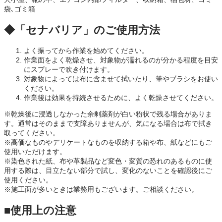
袋､ゴミ箱
◆「セナバリア」のご使用方法
よく振ってから作業を始めてください。
作業面をよく乾燥させ、対象物が濡れるのが分かる程度を目安
にスプレーで吹き付けます。
対象物によっては布に含ませて拭いたり、筆やブラシをお使い
ください。
作業後は効果を持続させるために、よく乾燥させてください。
※乾燥後に浸透しなかった余剰薬剤が白い粉状で残る場合がありま
す。通常はそのままで支障ありませんが、気になる場合は布で拭き
取ってください。
※高価なものやデリケートなものを収納する箱や布、紙などにもご
使用いただけます。
※染色された紙、布や革製品など変色・変質の恐れのあるものに使
用する際は、目立たない部分で試し、変化のないことを確認後にご
使用ください。
※施工面が多いときは業務用もございます。ご相談ください。
■使用上の注意